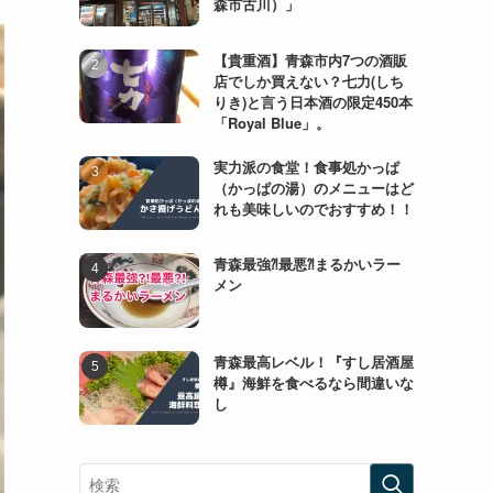
森市古川）」
【貴重酒】青森市内7つの酒販
店でしか買えない？七力(しち
りき)と言う日本酒の限定450本
「Royal Blue」。
実力派の食堂！食事処かっぱ
（かっぱの湯）のメニューはど
れも美味しいのでおすすめ！！
青森最強⁈最悪⁈まるかいラー
メン
青森最高レベル！『すし居酒屋
樽』海鮮を食べるなら間違いな
し