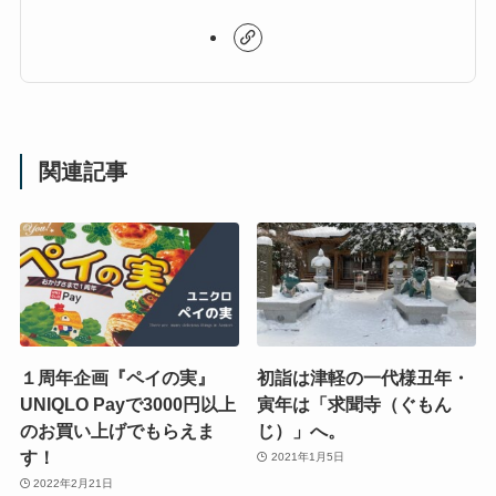
関連記事
１周年企画『ペイの実』
初詣は津軽の一代様丑年・
UNIQLO Payで3000円以上
寅年は「求聞寺（ぐもん
のお買い上げでもらえま
じ）」へ。
す！
2021年1月5日
2022年2月21日