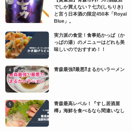
でしか買えない？七力(しちりき)
と言う日本酒の限定450本「Royal
Blue」。
実力派の食堂！食事処かっぱ（か
っぱの湯）のメニューはどれも美
味しいのでおすすめ！！
青森最強⁈最悪⁈まるかいラーメン
青森最高レベル！『すし居酒屋
樽』海鮮を食べるなら間違いなし