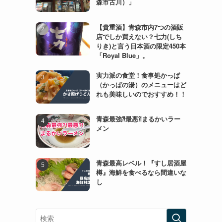
森市古川）」
【貴重酒】青森市内7つの酒販
店でしか買えない？七力(しち
りき)と言う日本酒の限定450本
「Royal Blue」。
実力派の食堂！食事処かっぱ
（かっぱの湯）のメニューはど
れも美味しいのでおすすめ！！
青森最強⁈最悪⁈まるかいラー
メン
青森最高レベル！『すし居酒屋
樽』海鮮を食べるなら間違いな
し