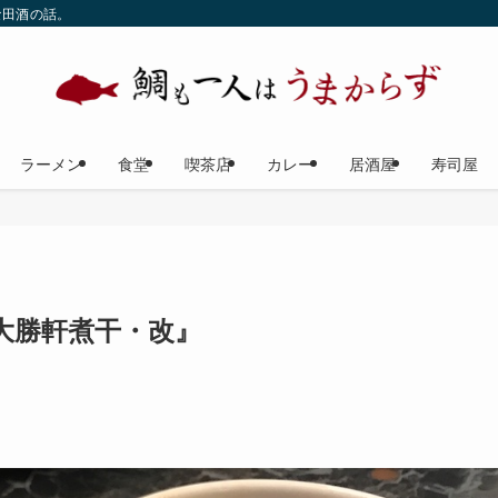
な田酒の話。
ラーメン
食堂
喫茶店
カレー
居酒屋
寿司屋
大勝軒煮干・改』