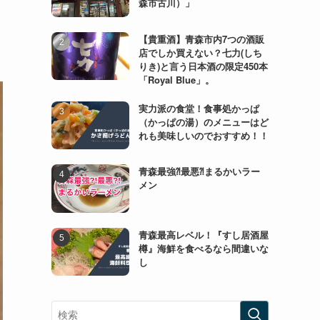
森市古川）」
【貴重酒】青森市内7つの酒販
店でしか買えない？七力(しち
りき)と言う日本酒の限定450本
「Royal Blue」。
実力派の食堂！食事処かっぱ
（かっぱの湯）のメニューはど
れも美味しいのでおすすめ！！
青森最強⁈最悪⁈まるかいラー
メン
青森最高レベル！『すし居酒屋
樽』海鮮を食べるなら間違いな
し