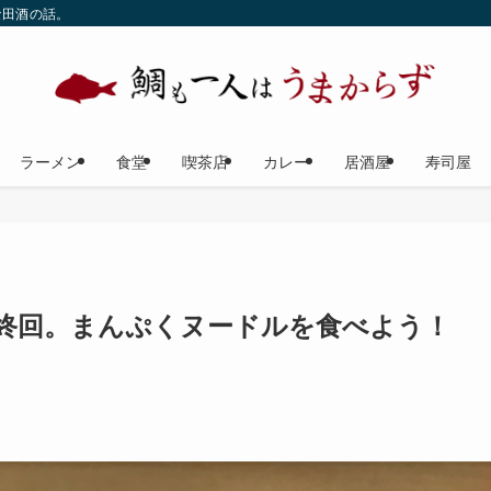
な田酒の話。
ラーメン
食堂
喫茶店
カレー
居酒屋
寿司屋
終回。まんぷくヌードルを食べよう！