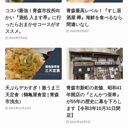
コスパ最強！青森市役所向
青森最高レベル！『すし居
かい『酒処 入ます亭』に行
酒屋 樽』海鮮を食べるなら
ったらおまかせコースがオ
間違いなし
ススメ。
2022年2月8日
2022年5月4日
天ぷらデカすぎ！激うま三
青森市新町の老舗、昭和41
天定食（鶴亀屋食堂 | 青森
年開店の『とんかつ亜希』
市浅虫）
が55年の歴史に幕を下ろし
ます【令和3年10月31日閉
2021年12月12日
店】
2021年10月2日