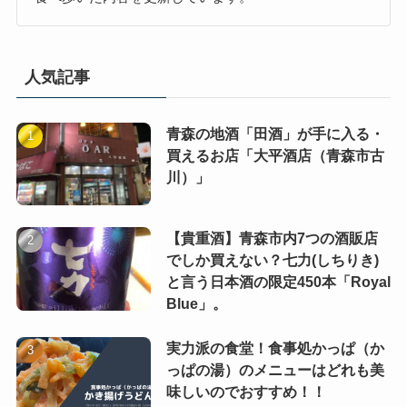
人気記事
青森の地酒「田酒」が手に入る・
買えるお店「大平酒店（青森市古
川）」
【貴重酒】青森市内7つの酒販店
でしか買えない？七力(しちりき)
と言う日本酒の限定450本「Royal
Blue」。
実力派の食堂！食事処かっぱ（か
っぱの湯）のメニューはどれも美
味しいのでおすすめ！！