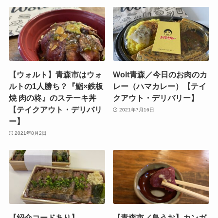
【ウォルト】青森市はウォ
Wolt青森／今日のお肉のカ
ルトの1人勝ち？『鮨×鉄板
レー（ハマカレー）【テイ
焼 肉の柊』のステーキ丼
クアウト・デリバリー】
【テイクアウト・デリバリ
2021年7月16日
ー】
2021年8月2日
【紹介コードあり】
【青森市／鳥うお】カンガ