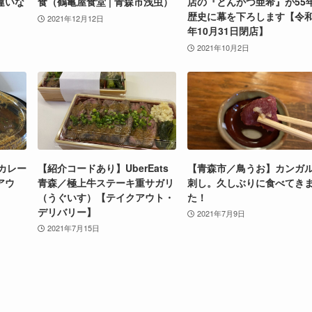
違いな
食（鶴亀屋食堂 | 青森市浅虫）
店の『とんかつ亜希』が55
歴史に幕を下ろします【令和
2021年12月12日
年10月31日閉店】
2021年10月2日
のカレー
【紹介コードあり】UberEats
【青森市／鳥うお】カンガ
アウ
青森／極上牛ステーキ重サガリ
刺し。久しぶりに食べてき
（うぐいす）【テイクアウト・
た！
デリバリー】
2021年7月9日
2021年7月15日