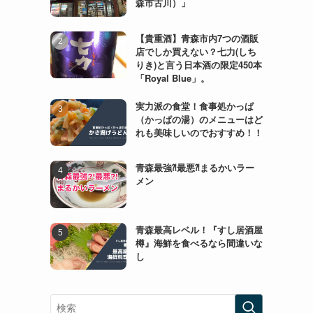
森市古川）」
【貴重酒】青森市内7つの酒販
店でしか買えない？七力(しち
りき)と言う日本酒の限定450本
「Royal Blue」。
実力派の食堂！食事処かっぱ
（かっぱの湯）のメニューはど
れも美味しいのでおすすめ！！
青森最強⁈最悪⁈まるかいラー
メン
青森最高レベル！『すし居酒屋
樽』海鮮を食べるなら間違いな
し