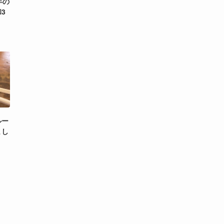
年の
3
ルー
まし