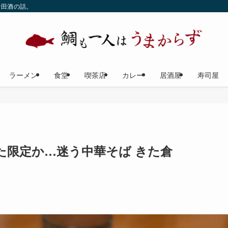
な田酒の話。
ラーメン
食堂
喫茶店
カレー
居酒屋
寿司屋
た限定か…迷う中華そば きた倉