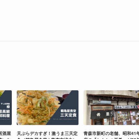
居酒屋
天ぷらデカすぎ！激うま三天定
青森市新町の老舗、昭和41