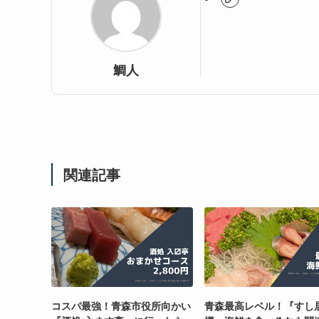
鯛人
関連記事
コスパ最強！青森市役所向かい
青森最高レベル！『すし