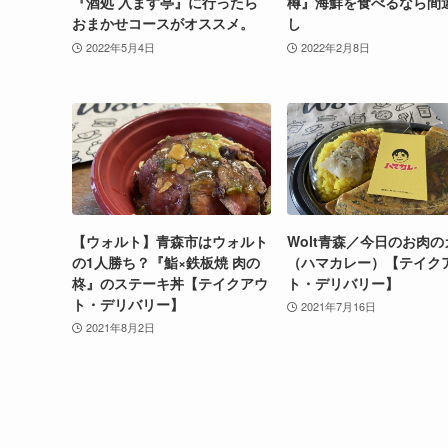
『酒処 入ます亭』に行ったら
樽』海鮮を食べるなら間
おまかせコースがオススメ。
し
2022年5月4日
2022年2月8日
【ウォルト】青森市はウォルト
Wolt青森／今日のお肉
の1人勝ち？『鮨×鉄板焼 肉の
（ハマカレー）【テイク
柊』のステーキ丼【テイクアウ
ト・デリバリー】
ト・デリバリー】
2021年7月16日
2021年8月2日