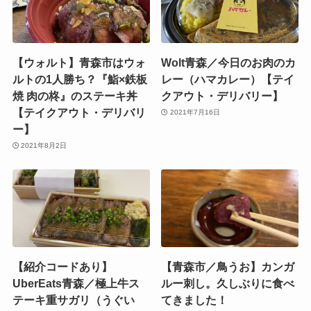
【ウォルト】青森市はウォ
Wolt青森／今日のお肉のカ
ルトの1人勝ち？『鮨×鉄板
レー（ハマカレー）【テイ
焼 肉の柊』のステーキ丼
クアウト・デリバリー】
【テイクアウト・デリバリ
2021年7月16日
ー】
2021年8月2日
【紹介コードあり】
【青森市／鳥うお】カンガ
UberEats青森／極上牛ス
ルー刺し。久しぶりに食べ
テーキ重サガリ（うぐい
てきました！