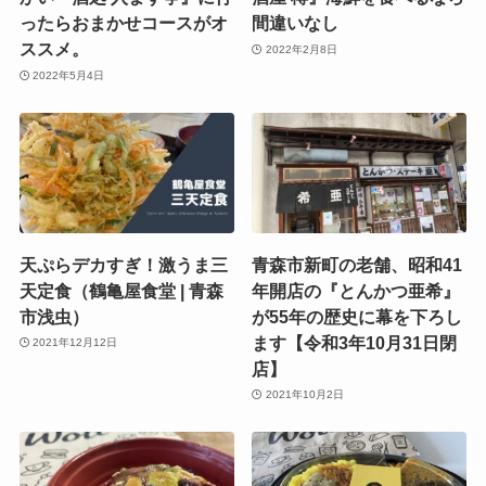
ったらおまかせコースがオ
間違いなし
ススメ。
2022年2月8日
2022年5月4日
天ぷらデカすぎ！激うま三
青森市新町の老舗、昭和41
天定食（鶴亀屋食堂 | 青森
年開店の『とんかつ亜希』
市浅虫）
が55年の歴史に幕を下ろし
ます【令和3年10月31日閉
2021年12月12日
店】
2021年10月2日