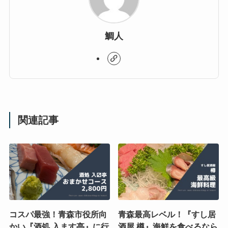
鯛人
関連記事
コスパ最強！青森市役所向
青森最高レベル！『すし居
かい『酒処 入ます亭』に行
酒屋 樽』海鮮を食べるなら