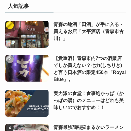
人気記事
青森の地酒「田酒」が手に入る・
買えるお店「大平酒店（青森市古
川）」
【貴重酒】青森市内7つの酒販店
でしか買えない？七力(しちりき)
と言う日本酒の限定450本「Royal
Blue」。
実力派の食堂！食事処かっぱ（か
っぱの湯）のメニューはどれも美
味しいのでおすすめ！！
青森最強⁈最悪⁈まるかいラーメン