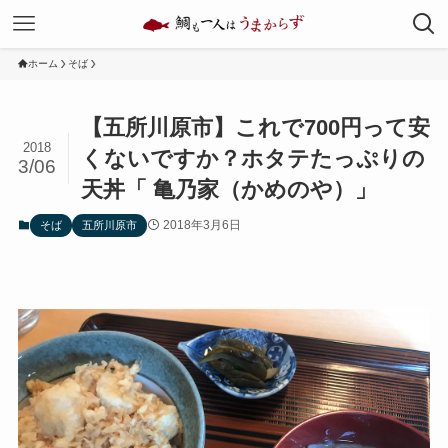
ホーム
そば
【五所川原市】これで700円って安
2018
くないですか？ホタテたっぷりの
3/06
天丼「 亀乃家（かめのや）」
2018年3月6日
そば
五所川原市