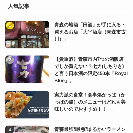
人気記事
青森の地酒「田酒」が手に入る・
買えるお店「大平酒店（青森市古
川）」
【貴重酒】青森市内7つの酒販店
でしか買えない？七力(しちりき)
と言う日本酒の限定450本「Royal
Blue」。
実力派の食堂！食事処かっぱ（か
っぱの湯）のメニューはどれも美
味しいのでおすすめ！！
青森最強⁈最悪⁈まるかいラーメン