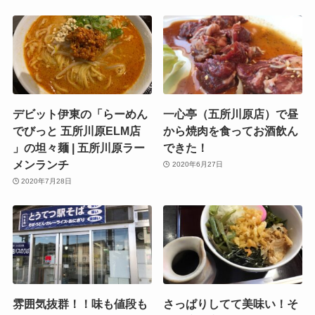
デビット伊東の「らーめん
一心亭（五所川原店）で昼
でびっと 五所川原ELM店
から焼肉を食ってお酒飲ん
」の坦々麺 | 五所川原ラー
できた！
メンランチ
2020年6月27日
2020年7月28日
雰囲気抜群！！味も値段も
さっぱりしてて美味い！そ