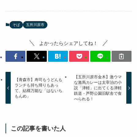
そば
五所川原市
よかったらシェアしてね！
【五所川原市金木】激ウマ
【青森市】寿司もうどんも
な激馬カレーは太宰治の小
ランチも持ち帰りもあっ
説「津軽」に出てくる津軽
て、結構万能な「はないち
鉄道・芦野公園旧駅舎で食
もんめ」
べられる！
この記事を書いた人