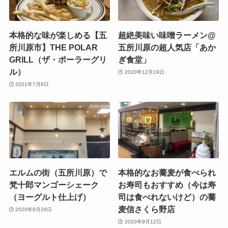
本格的な味が楽しめる【五
超絶美味い味噌ラーメン@
所川原市】THE POLAR
五所川原の超人気店「あか
GRILL（ザ・ポーラーグリ
ぎ食堂」
ル）
2020年12月19日
2021年7月8日
エルムの街（五所川原）で
本格的なお蕎麦が食べられ
梵十郎マンゴーシェーク
お寿司もおすすめ（今は寿
（ヨーグルト仕上げ）
司は食べれないけど）の蕎
麦信さくら野店
2020年9月29日
2020年9月12日