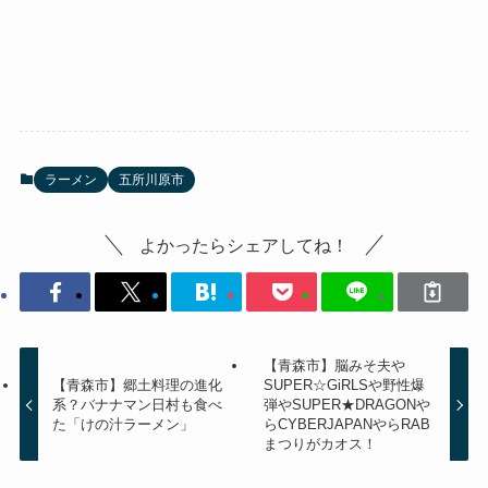
ラーメン
五所川原市
よかったらシェアしてね！
【青森市】脳みそ夫や
【青森市】郷土料理の進化
SUPER☆GiRLSや野性爆
系？バナナマン日村も食べ
弾やSUPER★DRAGONや
た「けの汁ラーメン」
らCYBERJAPANやらRAB
まつりがカオス！