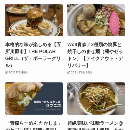
本格的な味が楽しめる【五
Wolt青森／2種類の焼豚と
所川原市】THE POLAR
焼干しのまぜ麺（麺やゼッ
GRILL（ザ・ポーラーグリ
トン）【テイクアウト・デ
ル）
リバリー】
2021年7月8日
2021年6月24日
「青森らーめん たかしま」
超絶美味い味噌ラーメン@
のセブにぼ！背脂+煮干し
五所川原の超人気店「あか