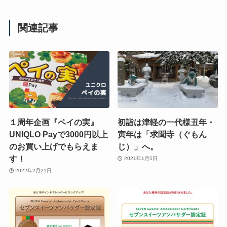
関連記事
１周年企画『ペイの実』
初詣は津軽の一代様丑年・
UNIQLO Payで3000円以上
寅年は「求聞寺（ぐもん
のお買い上げでもらえま
じ）」へ。
す！
2021年1月5日
2022年2月21日