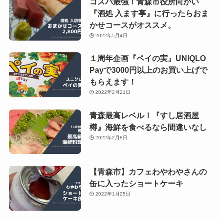
コスパ最強！青森市役所向かい
『酒処 入ます亭』に行ったらおま
かせコースがオススメ。
2022年5月4日
１周年企画『ペイの実』UNIQLO
Payで3000円以上のお買い上げで
もらえます！
2022年2月21日
青森最高レベル！『すし居酒屋
樽』海鮮を食べるなら間違いなし
2022年2月8日
【青森市】カフェわやわやさんの
缶に入ったショートケーキ
2022年1月25日