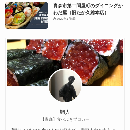
青森市第二問屋町のダイニングか
わだ屋（旧たか久総本店）
2022年1月4日
鯛人
【青森】食べ歩きブロガー