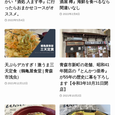
かい『酒処 入ます亭』に行
酒屋 樽』海鮮を食べるなら
ったらおまかせコースがオ
間違いなし
ススメ。
2022年2月8日
2022年5月4日
天ぷらデカすぎ！激うま三
青森市新町の老舗、昭和41
天定食（鶴亀屋食堂 | 青森
年開店の『とんかつ亜希』
市浅虫）
が55年の歴史に幕を下ろし
ます【令和3年10月31日閉
2021年12月12日
店】
2021年10月2日