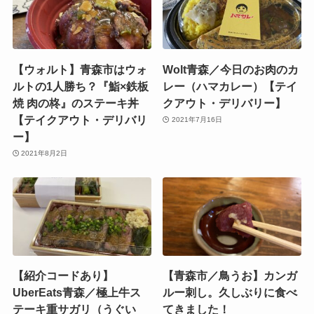
【ウォルト】青森市はウォ
Wolt青森／今日のお肉のカ
ルトの1人勝ち？『鮨×鉄板
レー（ハマカレー）【テイ
焼 肉の柊』のステーキ丼
クアウト・デリバリー】
【テイクアウト・デリバリ
2021年7月16日
ー】
2021年8月2日
【紹介コードあり】
【青森市／鳥うお】カンガ
UberEats青森／極上牛ス
ルー刺し。久しぶりに食べ
テーキ重サガリ（うぐい
てきました！