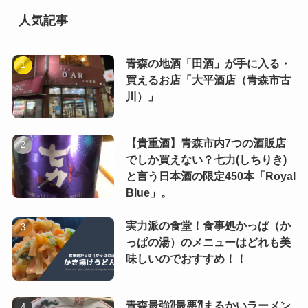
人気記事
青森の地酒「田酒」が手に入る・
買えるお店「大平酒店（青森市古
川）」
【貴重酒】青森市内7つの酒販店
でしか買えない？七力(しちりき)
と言う日本酒の限定450本「Royal
Blue」。
実力派の食堂！食事処かっぱ（か
っぱの湯）のメニューはどれも美
味しいのでおすすめ！！
青森最強⁈最悪⁈まるかいラーメン