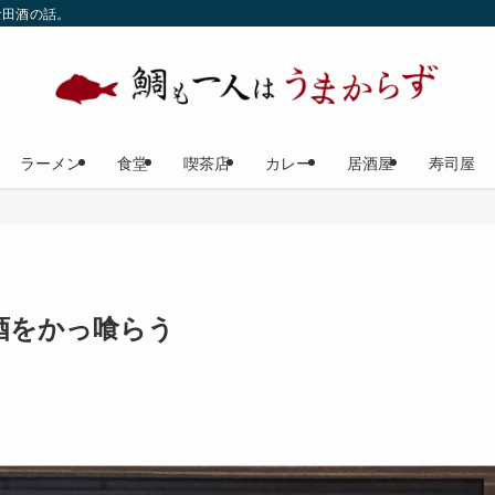
な田酒の話。
ラーメン
食堂
喫茶店
カレー
居酒屋
寿司屋
酒をかっ喰らう