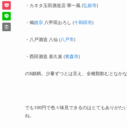
・カネタ玉田酒造店 華一風 (
弘前市
)
・鳩
政宗
八甲田おろし (
十和田市
)
・八戸酒造 八仙 (
八戸市
)
・西田酒造 喜久泉 (
青森市
)
の5銘柄。少量ずつとは言え、全種類飲むとなか
でも100円で色々味見できるのはとてもありがた
ね。