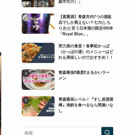
森市古川）」
【貴重酒】青森市内7つの酒販
店でしか買えない？七力(しち
りき)と言う日本酒の限定450本
「Royal Blue」。
実力派の食堂！食事処かっぱ
（かっぱの湯）のメニューはど
れも美味しいのでおすすめ！！
青森最強⁈最悪⁈まるかいラー
メン
青森最高レベル！『すし居酒屋
樽』海鮮を食べるなら間違いな
し