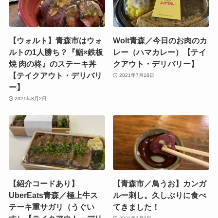
【ウォルト】青森市はウォ
Wolt青森／今日のお肉のカ
ルトの1人勝ち？『鮨×鉄板
レー（ハマカレー）【テイ
焼 肉の柊』のステーキ丼
クアウト・デリバリー】
【テイクアウト・デリバリ
2021年7月16日
ー】
2021年8月2日
【紹介コードあり】
【青森市／鳥うお】カンガ
UberEats青森／極上牛ス
ルー刺し。久しぶりに食べ
テーキ重サガリ（うぐい
てきました！