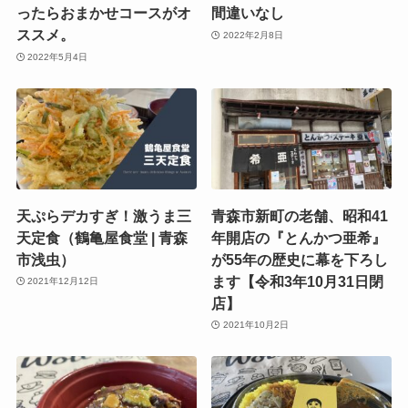
ったらおまかせコースがオ
間違いなし
ススメ。
2022年2月8日
2022年5月4日
天ぷらデカすぎ！激うま三
青森市新町の老舗、昭和41
天定食（鶴亀屋食堂 | 青森
年開店の『とんかつ亜希』
市浅虫）
が55年の歴史に幕を下ろし
ます【令和3年10月31日閉
2021年12月12日
店】
2021年10月2日