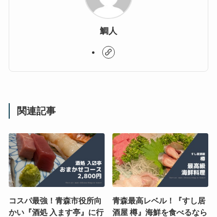
鯛人
関連記事
コスパ最強！青森市役所向
青森最高レベル！『すし居
かい『酒処 入ます亭』に行
酒屋 樽』海鮮を食べるなら