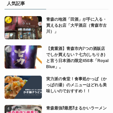
人気記事
青森の地酒「田酒」が手に入る・
買えるお店「大平酒店（青森市古
川）」
【貴重酒】青森市内7つの酒販店
でしか買えない？七力(しちりき)
と言う日本酒の限定450本「Royal
Blue」。
実力派の食堂！食事処かっぱ（か
っぱの湯）のメニューはどれも美
味しいのでおすすめ！！
青森最強⁈最悪⁈まるかいラーメン