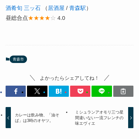
酒肴旬 三ッ石
（
居酒屋
/
青森駅
）
昼総合点
★★★★
☆
4.0
青森市
よかったらシェアしてね！
ミシュランアオモリ三つ星
カレーは飲み物、「油そ
間違いない一流フレンチの
ば」は3時のオヤツ。
味エヴィエ