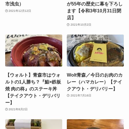
市浅虫）
が55年の歴史に幕を下ろし
ます【令和3年10月31日閉
2021年12月12日
店】
2021年10月2日
【ウォルト】青森市はウォ
Wolt青森／今日のお肉のカ
ルトの1人勝ち？『鮨×鉄板
レー（ハマカレー）【テイ
焼 肉の柊』のステーキ丼
クアウト・デリバリー】
【テイクアウト・デリバリ
2021年7月16日
ー】
2021年8月2日