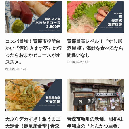
コスパ最強！青森市役所向
青森最高レベル！『すし居
かい『酒処 入ます亭』に行
酒屋 樽』海鮮を食べるなら
ったらおまかせコースがオ
間違いなし
ススメ。
2022年2月8日
2022年5月4日
天ぷらデカすぎ！激うま三
青森市新町の老舗、昭和41
天定食（鶴亀屋食堂 | 青森
年開店の『とんかつ亜希』