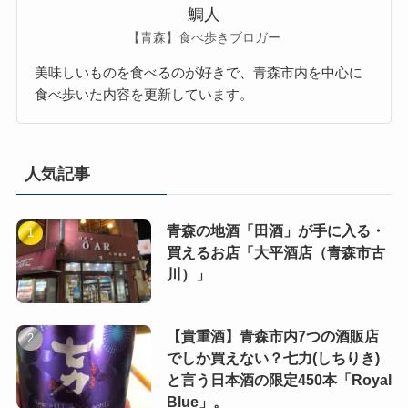
鯛人
【青森】食べ歩きブロガー
美味しいものを食べるのが好きで、青森市内を中心に
食べ歩いた内容を更新しています。
人気記事
青森の地酒「田酒」が手に入る・
買えるお店「大平酒店（青森市古
川）」
【貴重酒】青森市内7つの酒販店
でしか買えない？七力(しちりき)
と言う日本酒の限定450本「Royal
Blue」。