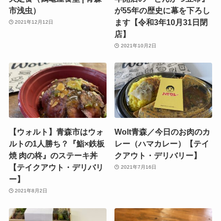
市浅虫）
が55年の歴史に幕を下ろし
ます【令和3年10月31日閉
2021年12月12日
店】
2021年10月2日
【ウォルト】青森市はウォ
Wolt青森／今日のお肉のカ
ルトの1人勝ち？『鮨×鉄板
レー（ハマカレー）【テイ
焼 肉の柊』のステーキ丼
クアウト・デリバリー】
【テイクアウト・デリバリ
2021年7月16日
ー】
2021年8月2日