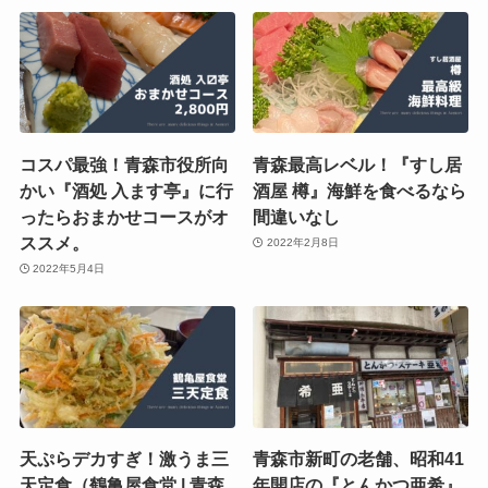
コスパ最強！青森市役所向
青森最高レベル！『すし居
かい『酒処 入ます亭』に行
酒屋 樽』海鮮を食べるなら
ったらおまかせコースがオ
間違いなし
ススメ。
2022年2月8日
2022年5月4日
天ぷらデカすぎ！激うま三
青森市新町の老舗、昭和41
天定食（鶴亀屋食堂 | 青森
年開店の『とんかつ亜希』