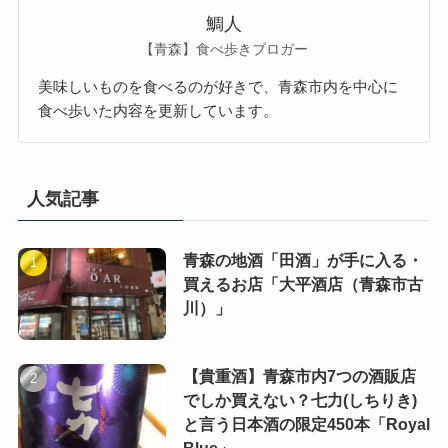
鯛人
【青森】食べ歩きブロガー
美味しいものを食べるのが好きで、青森市内を中心に
食べ歩いた内容を更新しています。
人気記事
青森の地酒「田酒」が手に入る・
買えるお店「大平酒店（青森市古
川）」
【貴重酒】青森市内7つの酒販店
でしか買えない？七力(しちりき)
と言う日本酒の限定450本「Royal