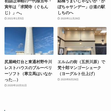
初詣は津軽の一代様丑年・
結構うまいじゃないか「か
寅年は「求聞寺（ぐもん
ぼちゃサンデー」@道の駅
じ）」へ。
しちのへ
2021年1月5日
2020年11月29日
尻屋崎灯台と東通村野牛川
エルムの街（五所川原）で
レストハウスのブルーベリ
梵十郎マンゴーシェーク
ーソフト（寒立馬はいなか
（ヨーグルト仕上げ）
った…）
2020年9月29日
2020年10月31日