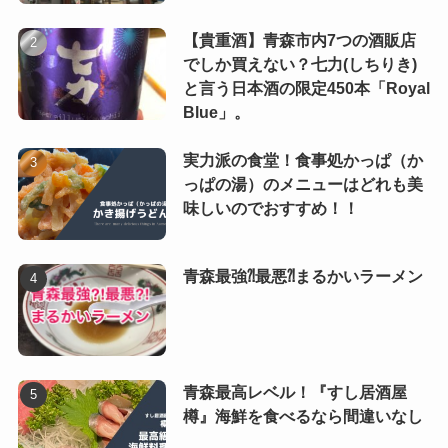
【貴重酒】青森市内7つの酒販店
でしか買えない？七力(しちりき)
と言う日本酒の限定450本「Royal
Blue」。
実力派の食堂！食事処かっぱ（か
っぱの湯）のメニューはどれも美
味しいのでおすすめ！！
青森最強⁈最悪⁈まるかいラーメン
青森最高レベル！『すし居酒屋
樽』海鮮を食べるなら間違いなし