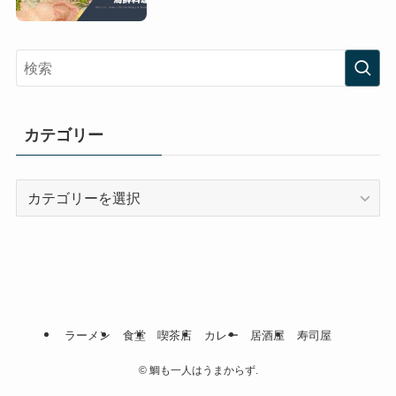
カテゴリー
カ
テ
ゴ
リ
ー
ラーメン
食堂
喫茶店
カレー
居酒屋
寿司屋
©
鯛も一人はうまからず.