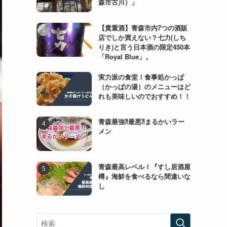
森市古川）」
【貴重酒】青森市内7つの酒販
店でしか買えない？七力(しち
りき)と言う日本酒の限定450本
「Royal Blue」。
実力派の食堂！食事処かっぱ
（かっぱの湯）のメニューはど
れも美味しいのでおすすめ！！
青森最強⁈最悪⁈まるかいラー
メン
青森最高レベル！『すし居酒屋
樽』海鮮を食べるなら間違いな
し