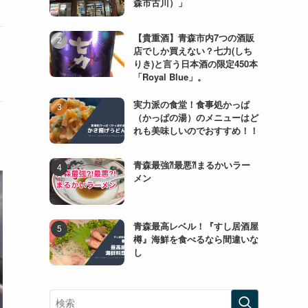
森市古川）」
【貴重酒】青森市内7つの酒販
店でしか買えない？七力(しち
りき)と言う日本酒の限定450本
「Royal Blue」。
実力派の食堂！食事処かっぱ
（かっぱの湯）のメニューはど
れも美味しいのでおすすめ！！
青森最強⁈最悪⁈まるかいラー
メン
青森最高レベル！『すし居酒屋
樽』海鮮を食べるなら間違いな
し