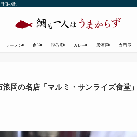
な田酒の話。
ラーメン
食堂
喫茶店
カレー
居酒屋
寿司屋
市浪岡の名店「マルミ・サンライズ食堂