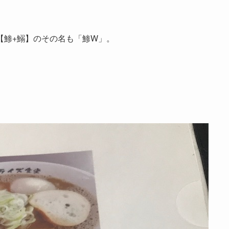
【鯵+鰯】のその名も「鯵W」。