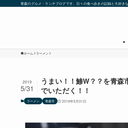
青森のグルメ・ランチブログです。日々の食べ歩きの記録と大好き
ホーム
ラーメン
うまい！！鯵W？？を青森
2019
5/31
でいただく！！
ラーメン
青森市
2019年5月31日