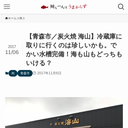
ホーム
肉
【青森市／炭火焼 海山】冷蔵庫に
取りに行くのは珍しいかも。で
2017
11/06
かい水槽完備！海も山もどっちも
いける？
2017年11月6日
肉
青森市