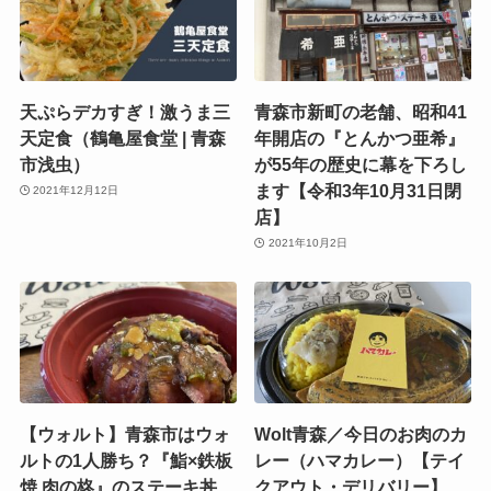
天ぷらデカすぎ！激うま三
青森市新町の老舗、昭和41
天定食（鶴亀屋食堂 | 青森
年開店の『とんかつ亜希』
市浅虫）
が55年の歴史に幕を下ろし
ます【令和3年10月31日閉
2021年12月12日
店】
2021年10月2日
【ウォルト】青森市はウォ
Wolt青森／今日のお肉のカ
ルトの1人勝ち？『鮨×鉄板
レー（ハマカレー）【テイ
焼 肉の柊』のステーキ丼
クアウト・デリバリー】