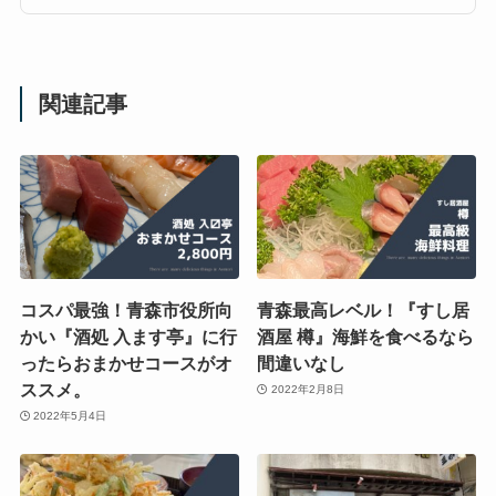
関連記事
コスパ最強！青森市役所向
青森最高レベル！『すし居
かい『酒処 入ます亭』に行
酒屋 樽』海鮮を食べるなら
ったらおまかせコースがオ
間違いなし
ススメ。
2022年2月8日
2022年5月4日