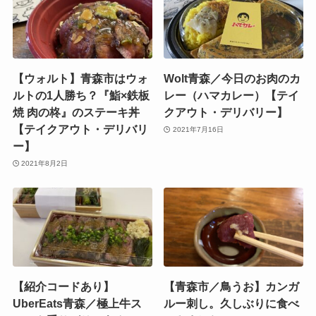
【ウォルト】青森市はウォ
Wolt青森／今日のお肉のカ
ルトの1人勝ち？『鮨×鉄板
レー（ハマカレー）【テイ
焼 肉の柊』のステーキ丼
クアウト・デリバリー】
【テイクアウト・デリバリ
2021年7月16日
ー】
2021年8月2日
【紹介コードあり】
【青森市／鳥うお】カンガ
UberEats青森／極上牛ス
ルー刺し。久しぶりに食べ