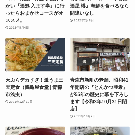
かい『酒処 入ます亭』に行
酒屋 樽』海鮮を食べるなら
ったらおまかせコースがオ
間違いなし
ススメ。
2022年2月8日
2022年5月4日
天ぷらデカすぎ！激うま三
青森市新町の老舗、昭和41
天定食（鶴亀屋食堂 | 青森
年開店の『とんかつ亜希』
市浅虫）
が55年の歴史に幕を下ろし
ます【令和3年10月31日閉
2021年12月12日
店】
2021年10月2日