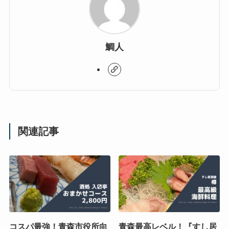
鯛人
関連記事
コスパ最強！青森市役所向
青森最高レベル！『すし居