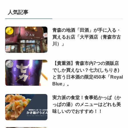
人気記事
青森の地酒「田酒」が手に入る・
買えるお店「大平酒店（青森市古
川）」
【貴重酒】青森市内7つの酒販店
でしか買えない？七力(しちりき)
と言う日本酒の限定450本「Royal
Blue」。
実力派の食堂！食事処かっぱ（か
っぱの湯）のメニューはどれも美
味しいのでおすすめ！！