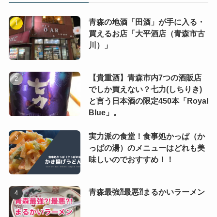
青森の地酒「田酒」が手に入る・
買えるお店「大平酒店（青森市古
川）」
【貴重酒】青森市内7つの酒販店
でしか買えない？七力(しちりき)
と言う日本酒の限定450本「Royal
Blue」。
実力派の食堂！食事処かっぱ（か
っぱの湯）のメニューはどれも美
味しいのでおすすめ！！
青森最強⁈最悪⁈まるかいラーメン