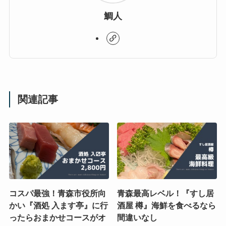
鯛人
関連記事
コスパ最強！青森市役所向
青森最高レベル！『すし居
かい『酒処 入ます亭』に行
酒屋 樽』海鮮を食べるなら
ったらおまかせコースがオ
間違いなし