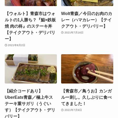
【ウォルト】青森市はウォ
Wolt青森／今日のお肉のカ
ルトの1人勝ち？『鮨×鉄板
レー（ハマカレー）【テイ
焼 肉の柊』のステーキ丼
クアウト・デリバリー】
【テイクアウト・デリバリ
2021年7月16日
ー】
2021年8月2日
【紹介コードあり】
【青森市／鳥うお】カンガ
UberEats青森／極上牛ス
ルー刺し。久しぶりに食べ
テーキ重サガリ（うぐい
てきました！
す）【テイクアウト・デリ
2021年7月9日
バリー】