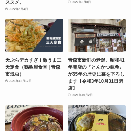
ススメ。
2022年2月8日
2022年5月4日
天ぷらデカすぎ！激うま三
青森市新町の老舗、昭和41
天定食（鶴亀屋食堂 | 青森
年開店の『とんかつ亜希』
市浅虫）
が55年の歴史に幕を下ろし
ます【令和3年10月31日閉
2021年12月12日
店】
2021年10月2日