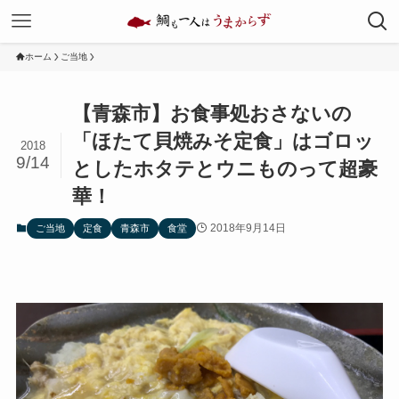
ホーム
ご当地
【青森市】お食事処おさないの
「ほたて貝焼みそ定食」はゴロッ
2018
9/14
としたホタテとウニものって超豪
華！
2018年9月14日
ご当地
定食
青森市
食堂