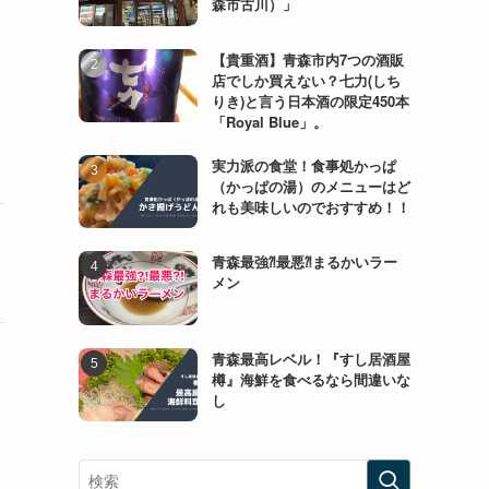
森市古川）」
【貴重酒】青森市内7つの酒販
店でしか買えない？七力(しち
りき)と言う日本酒の限定450本
「Royal Blue」。
実力派の食堂！食事処かっぱ
（かっぱの湯）のメニューはど
れも美味しいのでおすすめ！！
青森最強⁈最悪⁈まるかいラー
メン
青森最高レベル！『すし居酒屋
樽』海鮮を食べるなら間違いな
し