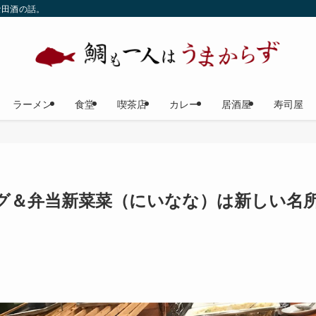
な田酒の話。
ラーメン
食堂
喫茶店
カレー
居酒屋
寿司屋
グ＆弁当新菜菜（にいなな）は新しい名