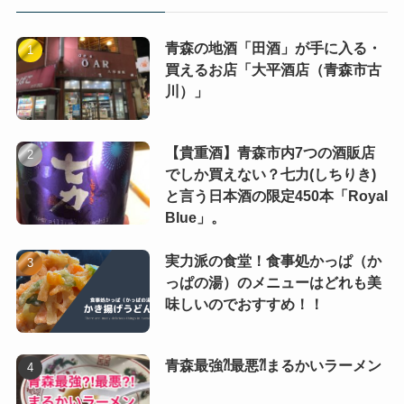
青森の地酒「田酒」が手に入る・
買えるお店「大平酒店（青森市古
川）」
【貴重酒】青森市内7つの酒販店
でしか買えない？七力(しちりき)
と言う日本酒の限定450本「Royal
Blue」。
実力派の食堂！食事処かっぱ（か
っぱの湯）のメニューはどれも美
味しいのでおすすめ！！
青森最強⁈最悪⁈まるかいラーメン