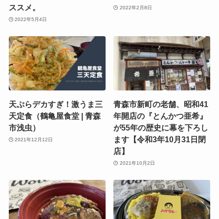
ススメ。
2022年2月8日
2022年5月4日
天ぷらデカすぎ！激うま三
青森市新町の老舗、昭和41
天定食（鶴亀屋食堂 | 青森
年開店の『とんかつ亜希』
市浅虫）
が55年の歴史に幕を下ろし
ます【令和3年10月31日閉
2021年12月12日
店】
2021年10月2日