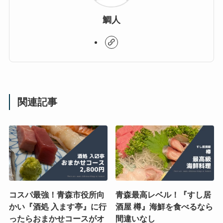
鯛人
関連記事
コスパ最強！青森市役所向
青森最高レベル！『すし居
かい『酒処 入ます亭』に行
酒屋 樽』海鮮を食べるなら
ったらおまかせコースがオ
間違いなし