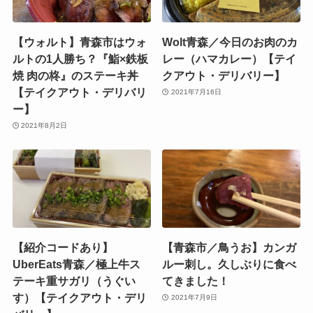
【ウォルト】青森市はウォ
Wolt青森／今日のお肉のカ
ルトの1人勝ち？『鮨×鉄板
レー（ハマカレー）【テイ
焼 肉の柊』のステーキ丼
クアウト・デリバリー】
【テイクアウト・デリバリ
2021年7月16日
ー】
2021年8月2日
【紹介コードあり】
【青森市／鳥うお】カンガ
UberEats青森／極上牛ス
ルー刺し。久しぶりに食べ
テーキ重サガリ（うぐい
てきました！
す）【テイクアウト・デリ
2021年7月9日