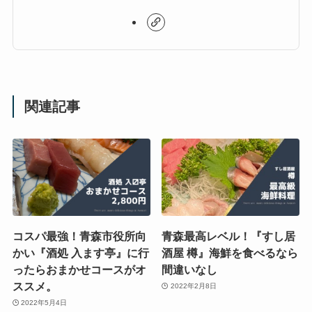
関連記事
コスパ最強！青森市役所向
青森最高レベル！『すし居
かい『酒処 入ます亭』に行
酒屋 樽』海鮮を食べるなら
ったらおまかせコースがオ
間違いなし
ススメ。
2022年2月8日
2022年5月4日