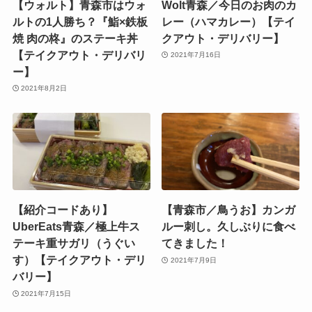
【ウォルト】青森市はウォ
Wolt青森／今日のお肉のカ
ルトの1人勝ち？『鮨×鉄板
レー（ハマカレー）【テイ
焼 肉の柊』のステーキ丼
クアウト・デリバリー】
【テイクアウト・デリバリ
2021年7月16日
ー】
2021年8月2日
【紹介コードあり】
【青森市／鳥うお】カンガ
UberEats青森／極上牛ス
ルー刺し。久しぶりに食べ
テーキ重サガリ（うぐい
てきました！
す）【テイクアウト・デリ
2021年7月9日
バリー】
2021年7月15日