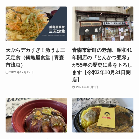
天ぷらデカすぎ！激うま三
青森市新町の老舗、昭和41
天定食（鶴亀屋食堂 | 青森
年開店の『とんかつ亜希』
市浅虫）
が55年の歴史に幕を下ろし
ます【令和3年10月31日閉
2021年12月12日
店】
2021年10月2日