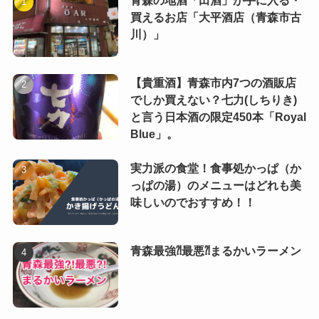
青森の地酒「田酒」が手に入る・
買えるお店「大平酒店（青森市古
川）」
【貴重酒】青森市内7つの酒販店
でしか買えない？七力(しちりき)
と言う日本酒の限定450本「Royal
Blue」。
実力派の食堂！食事処かっぱ（か
っぱの湯）のメニューはどれも美
味しいのでおすすめ！！
青森最強⁈最悪⁈まるかいラーメン