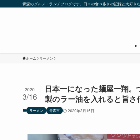
青森のグルメ・ランチブログです。日々の食べ歩きの記録と大好き
ホーム
ラーメン
日本一になった麺屋一翔。
2020
3/16
製のラー油を入れると旨さ
ラーメン
青森市
2020年3月16日