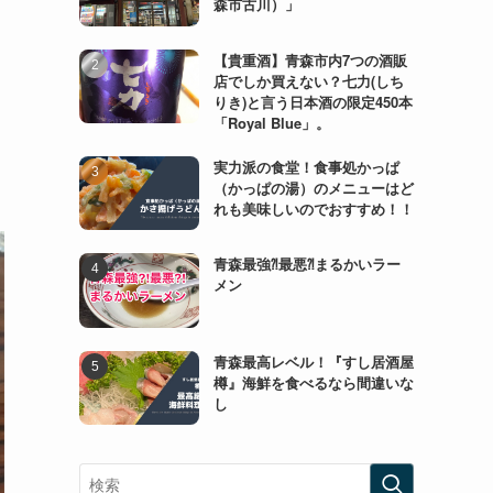
森市古川）」
【貴重酒】青森市内7つの酒販
店でしか買えない？七力(しち
りき)と言う日本酒の限定450本
「Royal Blue」。
実力派の食堂！食事処かっぱ
（かっぱの湯）のメニューはど
れも美味しいのでおすすめ！！
青森最強⁈最悪⁈まるかいラー
メン
青森最高レベル！『すし居酒屋
樽』海鮮を食べるなら間違いな
し