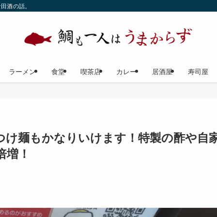
な田酒の話。
ラーメン
食堂
喫茶店
カレー
居酒屋
寿司屋
つけ麺もかなりいけます！特製の酢や自
倍増！