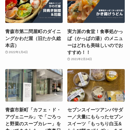
青森市第二問屋町のダイニ
実力派の食堂！食事処かっ
ングかわだ屋（旧たか久総
ぱ（かっぱの湯）のメニュ
本店）
ーはどれも美味しいのでお
すすめ！！
2022年1月4日
2021年2月24日
青森市新町「カフェ・ド・
セブンスイーツアンバサダ
アヴェニール」で「ごろっ
ー／大量にもらったセブン
と野菜のスープカレー」を
スイーツ「もっちり白玉&