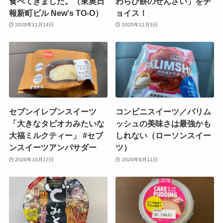
食べてきました。（東奥日
わらび餅のぜんざい」をチ
報新町ビル New's TO-O）
ョイス！
2020年11月14日
2020年11月3日
セブンイレブンスイーツ
コンビニスイーツ／パリム
「大きなタピオカみたいな
ッシュの美味さは最強かも
大福ミルクティー」 #セブ
しれない（ローソンスイー
ンスイーツアンバサダー
ツ）
2020年10月17日
2020年9月11日