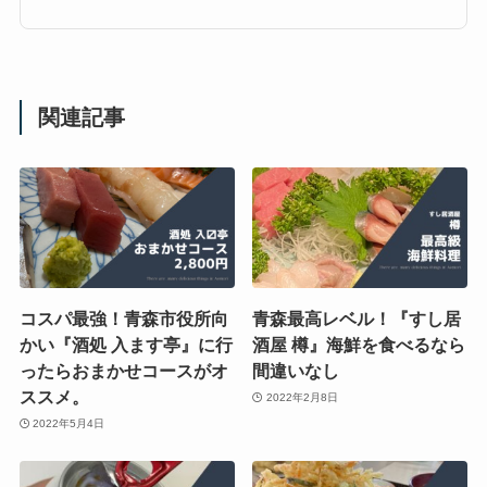
関連記事
コスパ最強！青森市役所向
青森最高レベル！『すし居
かい『酒処 入ます亭』に行
酒屋 樽』海鮮を食べるなら
ったらおまかせコースがオ
間違いなし
ススメ。
2022年2月8日
2022年5月4日