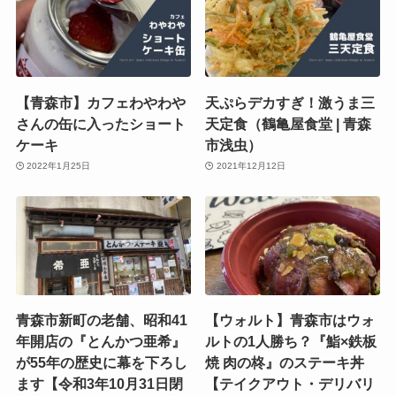
【青森市】カフェわやわや
天ぷらデカすぎ！激うま三
さんの缶に入ったショート
天定食（鶴亀屋食堂 | 青森
ケーキ
市浅虫）
2022年1月25日
2021年12月12日
青森市新町の老舗、昭和41
【ウォルト】青森市はウォ
年開店の『とんかつ亜希』
ルトの1人勝ち？『鮨×鉄板
が55年の歴史に幕を下ろし
焼 肉の柊』のステーキ丼
ます【令和3年10月31日閉
【テイクアウト・デリバリ