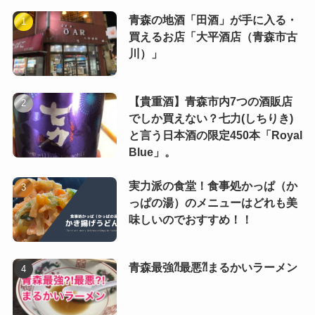
青森の地酒「田酒」が手に入る・
買えるお店「大平酒店（青森市古
川）」
【貴重酒】青森市内7つの酒販店
でしか買えない？七力(しちりき)
と言う日本酒の限定450本「Royal
Blue」。
実力派の食堂！食事処かっぱ（か
っぱの湯）のメニューはどれも美
味しいのでおすすめ！！
青森最強⁈最悪⁈まるかいラーメン