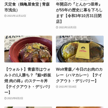
天定食（鶴亀屋食堂 | 青森
年開店の『とんかつ亜希』
市浅虫）
が55年の歴史に幕を下ろし
ます【令和3年10月31日閉
2021年12月12日
店】
2021年10月2日
【ウォルト】青森市はウォ
Wolt青森／今日のお肉のカ
ルトの1人勝ち？『鮨×鉄板
レー（ハマカレー）【テイ
焼 肉の柊』のステーキ丼
クアウト・デリバリー】
【テイクアウト・デリバリ
2021年7月16日
ー】
2021年8月2日