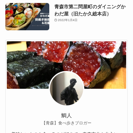
青森市第二問屋町のダイニングか
わだ屋（旧たか久総本店）
2022年1月4日
鯛人
【青森】食べ歩きブロガー