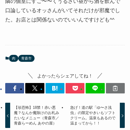
隣の個室にすご〜〜くうるさい昼から酒を飲んで
口論しているオッさんがいてそれだけが邪魔でし
た。お店とは関係ないのでいいんですけども^^
肉
青森市
よかったらシェアしてね！
【珍恐怖】18禁！赤い悪
急げ！道の駅「ゆ〜さ浅
魔？なんか魔除けのお札み
虫」の限定やきいもソフト
たいなメニュー（青森市／
クリーム。温泉もあるので
青森らーめん あやの屋）
温まってから！！