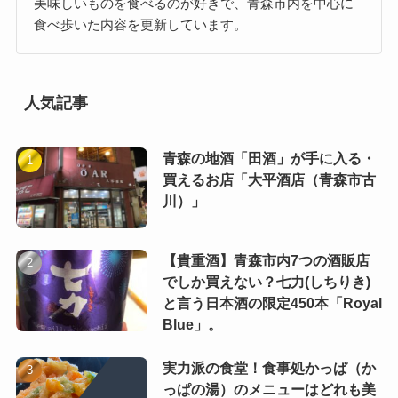
美味しいものを食べるのが好きで、青森市内を中心に
食べ歩いた内容を更新しています。
人気記事
青森の地酒「田酒」が手に入る・
買えるお店「大平酒店（青森市古
川）」
【貴重酒】青森市内7つの酒販店
でしか買えない？七力(しちりき)
と言う日本酒の限定450本「Royal
Blue」。
実力派の食堂！食事処かっぱ（か
っぱの湯）のメニューはどれも美