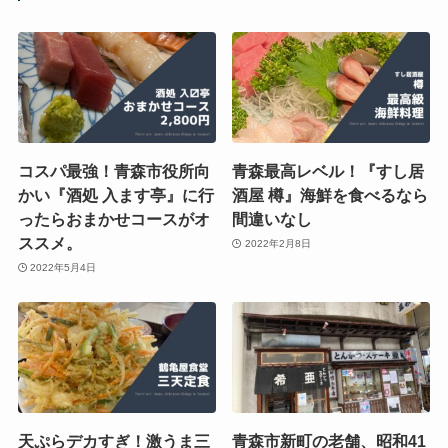
コスパ最強！青森市役所向
青森最高レベル！『すし居
かい『酒処 入ます亭』に行
酒屋 樽』海鮮を食べるなら
ったらおまかせコースがオ
間違いなし
ススメ。
2022年2月8日
2022年5月4日
天ぷらデカすぎ！激うま三
青森市新町の老舗、昭和41