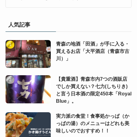
人気記事
青森の地酒「田酒」が手に入る・
買えるお店「大平酒店（青森市古
川）」
【貴重酒】青森市内7つの酒販店
でしか買えない？七力(しちりき)
と言う日本酒の限定450本「Royal
Blue」。
実力派の食堂！食事処かっぱ（か
っぱの湯）のメニューはどれも美
味しいのでおすすめ！！