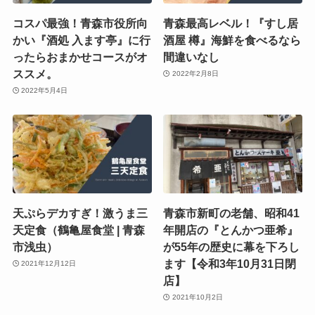
コスパ最強！青森市役所向
青森最高レベル！『すし居
かい『酒処 入ます亭』に行
酒屋 樽』海鮮を食べるなら
ったらおまかせコースがオ
間違いなし
ススメ。
2022年2月8日
2022年5月4日
天ぷらデカすぎ！激うま三
青森市新町の老舗、昭和41
天定食（鶴亀屋食堂 | 青森
年開店の『とんかつ亜希』
市浅虫）
が55年の歴史に幕を下ろし
ます【令和3年10月31日閉
2021年12月12日
店】
2021年10月2日