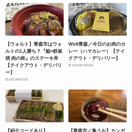
【ウォルト】青森市はウォ
Wolt青森／今日のお肉のカ
ルトの1人勝ち？『鮨×鉄板
レー（ハマカレー）【テイ
焼 肉の柊』のステーキ丼
クアウト・デリバリー】
【テイクアウト・デリバリ
2021年7月16日
ー】
2021年8月2日
【紹介コードあり】
【青森市／鳥うお】カンガ