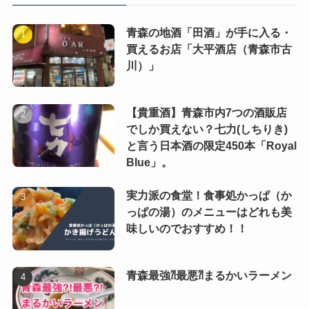
青森の地酒「田酒」が手に入る・
買えるお店「大平酒店（青森市古
川）」
【貴重酒】青森市内7つの酒販店
でしか買えない？七力(しちりき)
と言う日本酒の限定450本「Royal
Blue」。
実力派の食堂！食事処かっぱ（か
っぱの湯）のメニューはどれも美
味しいのでおすすめ！！
青森最強⁈最悪⁈まるかいラーメン