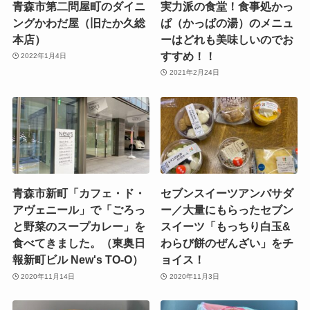
青森市第二問屋町のダイニ
実力派の食堂！食事処かっ
ングかわだ屋（旧たか久総
ぱ（かっぱの湯）のメニュ
本店）
ーはどれも美味しいのでお
すすめ！！
2022年1月4日
2021年2月24日
青森市新町「カフェ・ド・
セブンスイーツアンバサダ
アヴェニール」で「ごろっ
ー／大量にもらったセブン
と野菜のスープカレー」を
スイーツ「もっちり白玉&
食べてきました。（東奥日
わらび餅のぜんざい」をチ
報新町ビル New's TO-O）
ョイス！
2020年11月14日
2020年11月3日