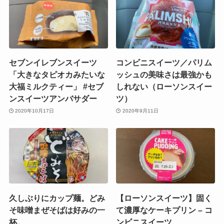
セブンイレブンスイーツ
コンビニスイーツ／パリム
「大きなタピオカみたいな
ッシュの美味さは最強かも
大福ミルクティー」 #セブ
しれない（ローソンスイー
ンスイーツアンバサダー
ツ）
2020年10月17日
2020年9月11日
久しぶりにカップ麺。どみ
【ローソンスイーツ】固く
そ味噌まぜそばは好みの一
て濃厚なケーキプリン – コ
杯。
ンビニスイーツ