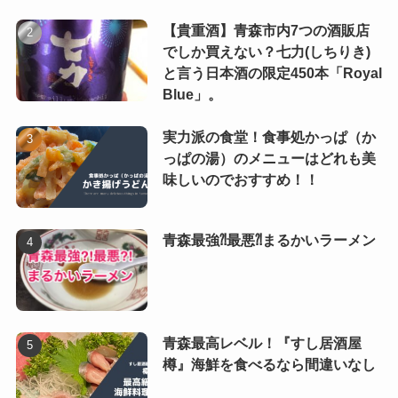
【貴重酒】青森市内7つの酒販店
でしか買えない？七力(しちりき)
と言う日本酒の限定450本「Royal
Blue」。
実力派の食堂！食事処かっぱ（か
っぱの湯）のメニューはどれも美
味しいのでおすすめ！！
青森最強⁈最悪⁈まるかいラーメン
青森最高レベル！『すし居酒屋
樽』海鮮を食べるなら間違いなし