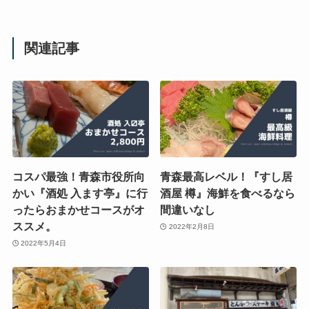
関連記事
コスパ最強！青森市役所向
青森最高レベル！『すし居
かい『酒処 入ます亭』に行
酒屋 樽』海鮮を食べるなら
ったらおまかせコースがオ
間違いなし
ススメ。
2022年2月8日
2022年5月4日