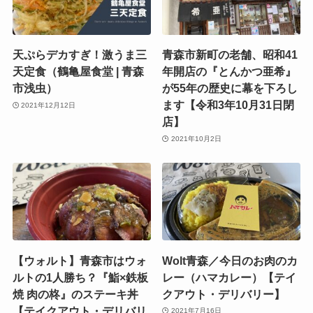
天ぷらデカすぎ！激うま三
青森市新町の老舗、昭和41
天定食（鶴亀屋食堂 | 青森
年開店の『とんかつ亜希』
市浅虫）
が55年の歴史に幕を下ろし
ます【令和3年10月31日閉
2021年12月12日
店】
2021年10月2日
【ウォルト】青森市はウォ
Wolt青森／今日のお肉のカ
ルトの1人勝ち？『鮨×鉄板
レー（ハマカレー）【テイ
焼 肉の柊』のステーキ丼
クアウト・デリバリー】
【テイクアウト・デリバリ
2021年7月16日