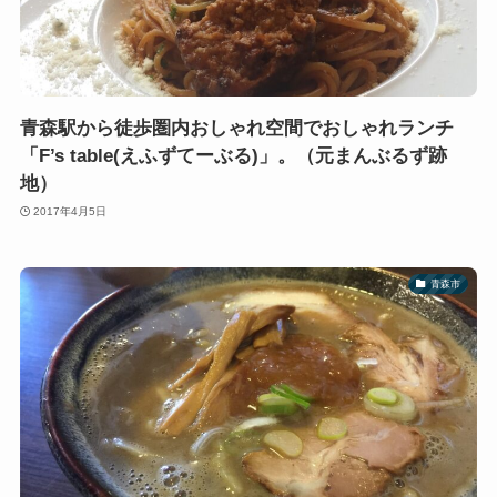
青森駅から徒歩圏内おしゃれ空間でおしゃれランチ
「F’s table(えふずてーぶる)」。（元まんぶるず跡
地）
2017年4月5日
青森市