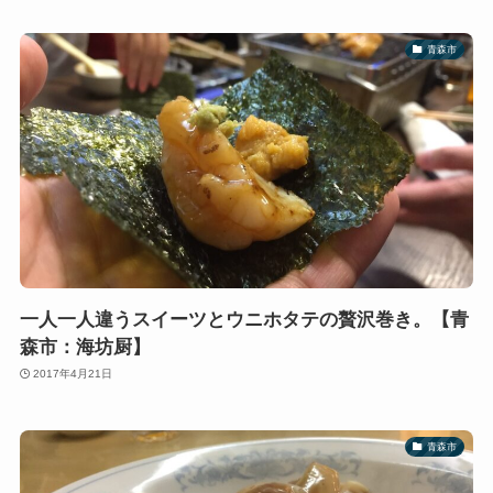
青森市
一人一人違うスイーツとウニホタテの贅沢巻き。【青
森市：海坊厨】
2017年4月21日
青森市