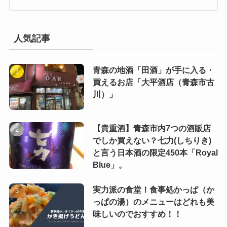
人気記事
青森の地酒「田酒」が手に入る・
買えるお店「大平酒店（青森市古
川）」
【貴重酒】青森市内7つの酒販店
でしか買えない？七力(しちりき)
と言う日本酒の限定450本「Royal
Blue」。
実力派の食堂！食事処かっぱ（か
っぱの湯）のメニューはどれも美
味しいのでおすすめ！！