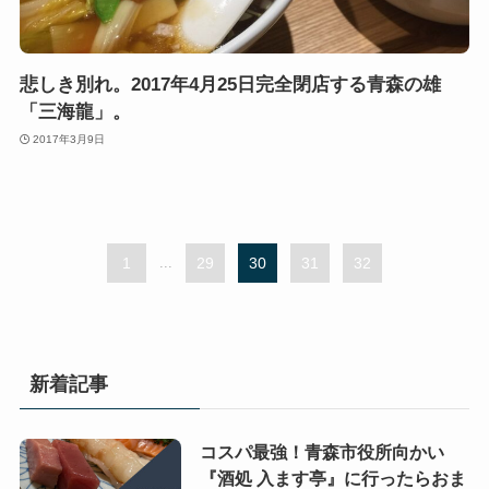
悲しき別れ。2017年4月25日完全閉店する青森の雄
「三海龍」。
2017年3月9日
1
...
29
30
31
32
新着記事
コスパ最強！青森市役所向かい
『酒処 入ます亭』に行ったらおま