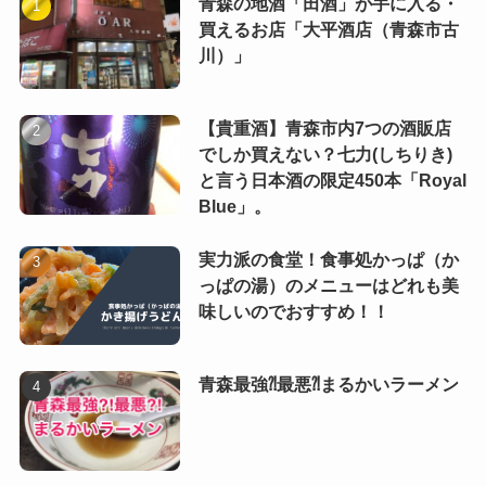
青森の地酒「田酒」が手に入る・
買えるお店「大平酒店（青森市古
川）」
【貴重酒】青森市内7つの酒販店
でしか買えない？七力(しちりき)
と言う日本酒の限定450本「Royal
Blue」。
実力派の食堂！食事処かっぱ（か
っぱの湯）のメニューはどれも美
味しいのでおすすめ！！
青森最強⁈最悪⁈まるかいラーメン