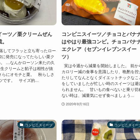
イーツ／栗クリームぜん
コンビニスイーツ／チョコとバナ
載。
はやはり最強コンビ。チョコバナ
エクレア（セブンイレブンスイー
落してフラッと立ち寄ったロー
ツ）
/22に発売になってたらしい栗ク
。 …なんかローソン来たの久
実は今週から減量を開始しました。 前か
 生クリームと餡子は相性が抜
カロリー減の食事を意識したり、晩酌を控
さらにオモチと栗。 秋らしさ
たりしてなんとなくダイエットチックなこ
ツです。 サイズ的...
をしていましたが忙しい時のスイーツは避
られません。 甘いもの食べないと乗り切
ない時は、減量気にせず食べましょう...
2020年9月16日
コンビニスイーツ
コンビニスイー