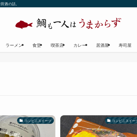
な田酒の話。
ラーメン
食堂
喫茶店
カレー
居酒屋
寿司屋
コンビニスイーツ
コンビニスイー