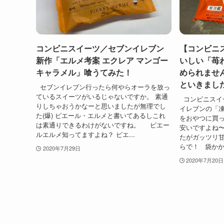
コンビニスイーツ／セブンイレブン
【コンビニ
新作「エルメ考案 エクレア マンゴー
いしい「苺
キャラメル」喰うてみた！
められませ
といきまし
セブンイレブン行ったら何やらオーラを放っ
ているスイーツがいるじゃないですか。 素通
コンビニスイ
りしちゃおうかなーと思いましたが無理でし
イレブンの「
た(爆) ピエール・エルメと書いてあるしこれ
をおやつに買っ
は素通りできるわけがないですね。 ピエー
安いですよね〜
ルエルメ知ってますよね？ ピエ...
たがガッツリ
らで！ 袋かか
2020年7月29日
2020年7月20日