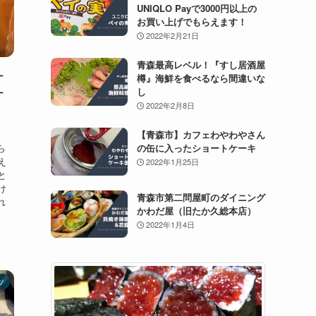
UNIQLO Payで3000円以上の
お買い上げでもらえます！
2022年2月21日
青森最高レベル！『すし居酒屋
ナ
樽』海鮮を食べるなら間違いな
し
ナ
2022年2月8日
【青森市】カフェわやわやさん
ら
の缶に入ったショートケーキ
え
2022年1月25日
と
け
青森市第二問屋町のダイニング
れ
かわだ屋（旧たか久総本店）
2022年1月4日
ツ