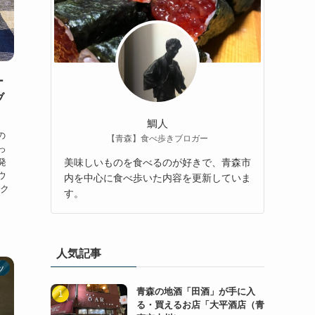
ー
ブ
鯛人
の
【青森】食べ歩きブロガー
っ
発
美味しいものを食べるのが好きで、青森市
ウ
内を中心に食べ歩いた内容を更新していま
生ク
す。
人気記事
ツ
青森の地酒「田酒」が手に入
る・買えるお店「大平酒店（青