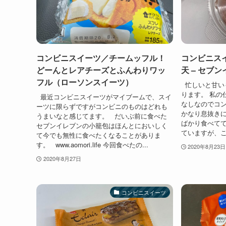
コンビニスイーツ／チームッフル！
コンビニス
どーんとレアチーズとふんわりワッ
天 – セブ
フル（ローソンスイーツ）
忙しいと甘い
ります。 私の
最近コンビニスイーツがマイブームで、スイ
なしなのでコ
ーツに限らずですがコンビニのものはどれも
かなり息抜き
うまいなと感じてます。 だいぶ前に食べた
ばかり食べて
セブンイレブンの小籠包はほんとにおいしく
ていますが、こ
て今でも無性に食べたくなることがありま
す。 www.aomori.life 今回食べたの...
2020年8月23日
2020年8月27日
コンビニスイーツ