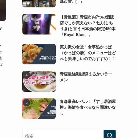
森市古川）」
【貴重酒】青森市内7つの酒販
店でしか買えない？七力(しち
りき)と言う日本酒の限定450本
ブ
「Royal Blue」。
）
ツ
実力派の食堂！食事処かっぱ
す
（かっぱの湯）のメニューはど
も
れも美味しいのでおすすめ！！
な
、
青森最強⁈最悪⁈まるかいラー
メン
青森最高レベル！『すし居酒屋
樽』海鮮を食べるなら間違いな
し