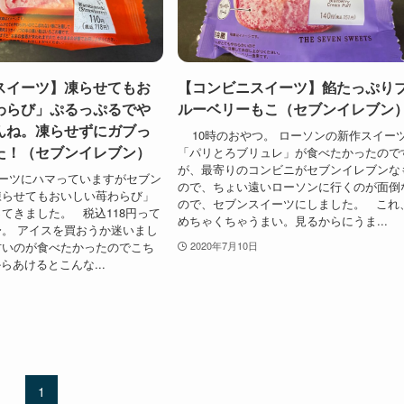
スイーツ】凍らせてもお
【コンビニスイーツ】餡たっぷり
わらび」ぷるっぷるでや
ルーベリーもこ（セブンイレブン
んね。凍らせずにガブっ
10時のおやつ。 ローソンの新作スイー
た！（セブンイレブン）
「パリとろブリュレ」が食べたかったので
が、最寄りのコンビニがセブンイレブンな
ーツにハマっていますがセブン
ので、ちょい遠いローソンに行くのが面倒
凍らせてもおいしい苺わらび」
ので、セブンスイーツにしました。 これ
てきました。 税込118円って
めちゃくちゃうまい。見るからにうま...
。 アイスを買おうか迷いまし
甘いのが食べたかったのでこち
2020年7月10日
らあけるとこんな...
1