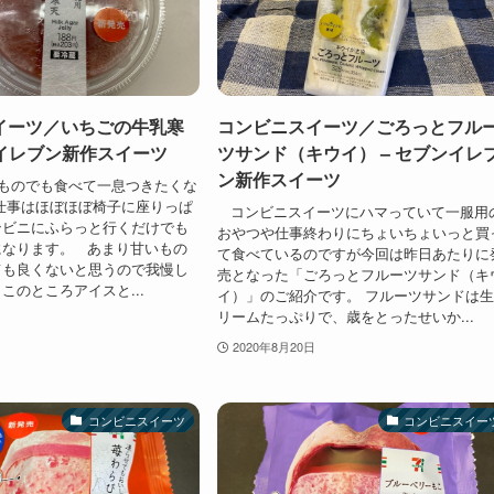
イーツ／いちごの牛乳寒
コンビニスイーツ／ごろっとフル
ンイレブン新作スイーツ
ツサンド（キウイ） – セブンイレ
ン新作スイーツ
ものでも食べて一息つきたくな
仕事はほぼほぼ椅子に座りっぱ
コンビニスイーツにハマっていて一服用
ンビニにふらっと行くだけでも
おやつや仕事終わりにちょいちょいっと買
になります。 あまり甘いもの
て食べているのですが今回は昨日あたりに
ても良くないと思うので我慢し
売となった「ごろっとフルーツサンド（キ
このところアイスと...
イ）」のご紹介です。 フルーツサンドは
リームたっぷりで、歳をとったせいか...
2020年8月20日
コンビニスイーツ
コンビニスイー