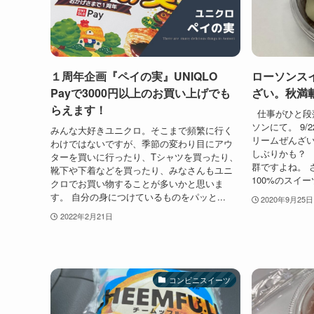
１周年企画『ペイの実』UNIQLO
ローソンス
Payで3000円以上のお買い上げでも
ざい。秋満
らえます！
仕事がひと段
ソンにて。 9
みんな大好きユニクロ。そこまで頻繁に行く
リームぜんざい
わけではないですが、季節の変わり目にアウ
しぶりかも？
ターを買いに行ったり、Tシャツを買ったり、
群ですよね。 
靴下や下着などを買ったり、みなさんもユニ
100%のスイー
クロでお買い物することが多いかと思いま
す。 自分の身につけているものをパッと...
2020年9月25日
2022年2月21日
コンビニスイーツ