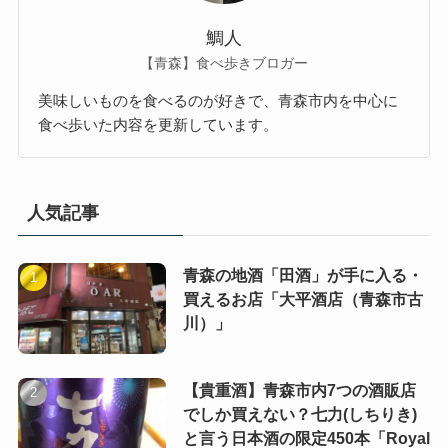
鯛人
【青森】食べ歩きブロガー
美味しいものを食べるのが好きで、青森市内を中心に
食べ歩いた内容を更新しています。
人気記事
青森の地酒「田酒」が手に入る・
買えるお店「大平酒店（青森市古
川）」
【貴重酒】青森市内7つの酒販店
でしか買えない？七力(しちりき)
と言う日本酒の限定450本「Royal