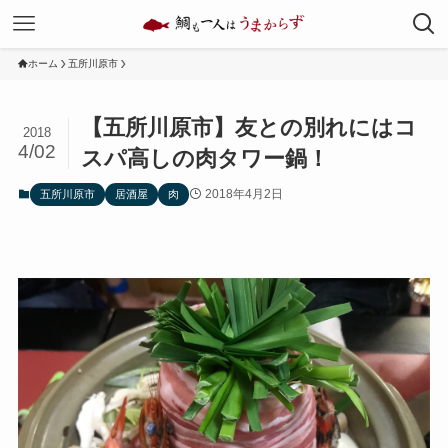
ホーム
五所川原市
【五所川原市】友との別れにはコ
2018
4/02
スパ高しの肉タワー鍋！
2018年4月2日
五所川原市
居酒屋
肉