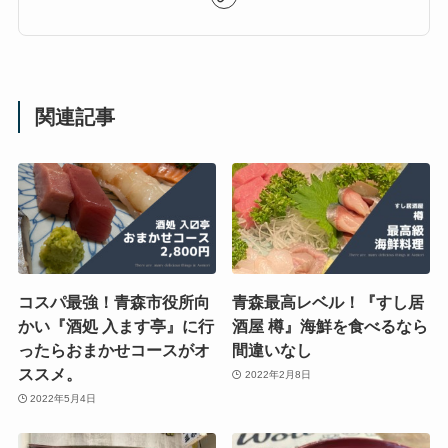
関連記事
コスパ最強！青森市役所向
青森最高レベル！『すし居
かい『酒処 入ます亭』に行
酒屋 樽』海鮮を食べるなら
ったらおまかせコースがオ
間違いなし
ススメ。
2022年2月8日
2022年5月4日