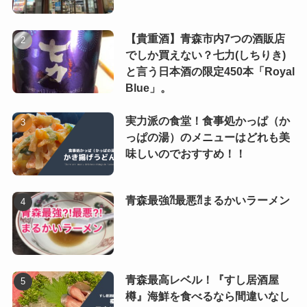
【貴重酒】青森市内7つの酒販店
でしか買えない？七力(しちりき)
と言う日本酒の限定450本「Royal
Blue」。
実力派の食堂！食事処かっぱ（か
っぱの湯）のメニューはどれも美
味しいのでおすすめ！！
青森最強⁈最悪⁈まるかいラーメン
青森最高レベル！『すし居酒屋
樽』海鮮を食べるなら間違いなし