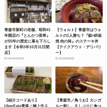
青森市新町の老舗、昭和41
【ウォルト】青森市はウォ
年開店の『とんかつ亜希』
ルトの1人勝ち？『鮨×鉄板
が55年の歴史に幕を下ろし
焼 肉の柊』のステーキ丼
ます【令和3年10月31日閉
【テイクアウト・デリバリ
店】
ー】
2021年10月2日
2021年8月2日
【紹介コードあり】
【青森市／鳥うお】カンガ
UberEats青森／極上牛ス
ルー刺し。久しぶりに食べ