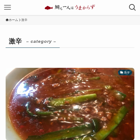
ホーム
激辛
激辛
– category –
激辛