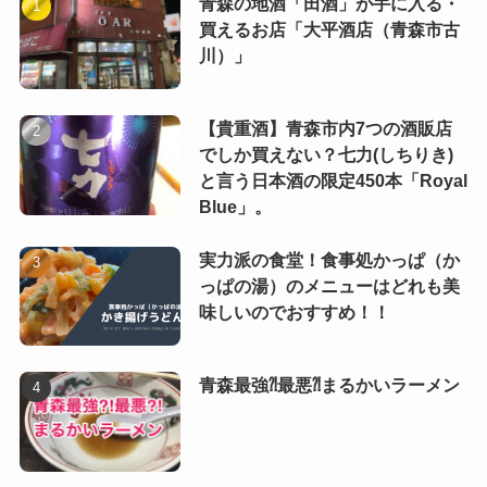
青森の地酒「田酒」が手に入る・
買えるお店「大平酒店（青森市古
川）」
【貴重酒】青森市内7つの酒販店
でしか買えない？七力(しちりき)
と言う日本酒の限定450本「Royal
Blue」。
実力派の食堂！食事処かっぱ（か
っぱの湯）のメニューはどれも美
味しいのでおすすめ！！
青森最強⁈最悪⁈まるかいラーメン